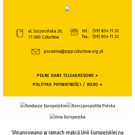
tel.:
(59) 834 11 33
ul. Szczecińska 20,
fax.:
(59) 834 11 33
77-300 Człuchów
poradnia@ppp.czluchow.org.pl
PEŁNE DANE TELEADRESOWE »
POLITYKA PRYWATNOŚCI / RODO »
Sfinansowano w ramach reakcji Unii Europejskiej na