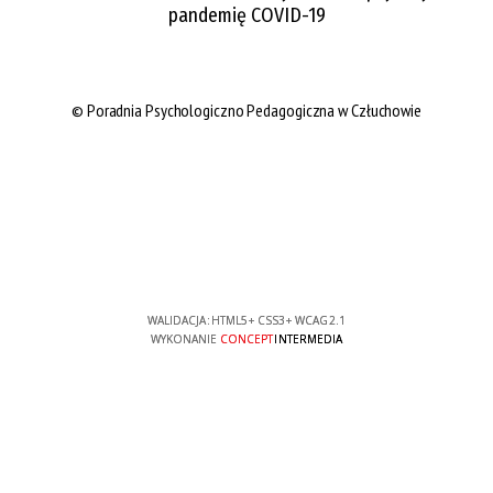
pandemię COVID-19
© Poradnia Psychologiczno Pedagogiczna w Człuchowie
WALIDACJA:
HTML5
+
CSS3
+
WCAG 2.1
WYKONANIE
CONCEPT
INTERMEDIA