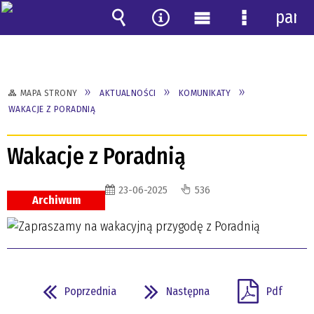
pane
Wyszukiwarka
Narzędzia
Menu
Menu
główne
szczegóło
MAPA STRONY
AKTUALNOŚCI
KOMUNIKATY
WAKACJE Z PORADNIĄ
Wakacje z Poradnią
23-06-2025
536
Archiwum
Poprzednia
Następna
Pdf