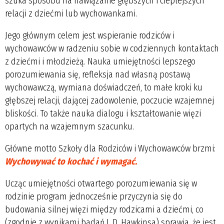
szuka sposobu na nawiązanie głębszych i cieplejszych
relacji z dziećmi lub wychowankami.
Jego głównym celem jest wspieranie rodziców i
wychowawców w radzeniu sobie w codziennych kontaktach
z dziećmi i młodzieżą. Nauka umiejętności lepszego
porozumiewania się, refleksja nad własną postawą
wychowawczą, wymiana doświadczeń, to małe kroki ku
głębszej relacji, dającej zadowolenie, poczucie wzajemnej
bliskości. To także nauka dialogu i kształtowanie więzi
opartych na wzajemnym szacunku.
Główne motto Szkoły dla Rodziców i Wychowawców brzmi:
Wychowywać to kochać i wymagać.
Ucząc umiejętności otwartego porozumiewania się w
rodzinie program jednocześnie przyczynia się do
budowania silnej więzi między rodzicami a dziećmi, co
(zgodnie z wynikami badań J. D. Hawkinsa) sprawia, że jest