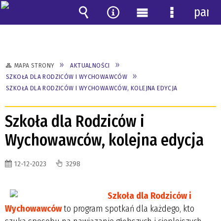
pane
Wyszukiwarka
Narzędzia
Menu
Menu
główne
szczegóło
MAPA STRONY
AKTUALNOŚCI
SZKOŁA DLA RODZICÓW I WYCHOWAWCÓW
SZKOŁA DLA RODZICÓW I WYCHOWAWCÓW, KOLEJNA EDYCJA
Szkoła dla Rodziców i
Wychowawców, kolejna edycja
12-12-2023
3298
Szkoła dla Rodziców i
Wychowawców
to program spotkań dla każdego, kto