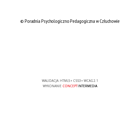
© Poradnia Psychologiczno Pedagogiczna w Człuchowie
WALIDACJA:
HTML5
+
CSS3
+
WCAG 2.1
WYKONANIE
CONCEPT
INTERMEDIA