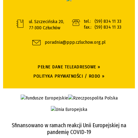
tel.:
(59) 834 11 33
ul. Szczecińska 20,
fax.:
(59) 834 11 33
77-300 Człuchów
poradnia@ppp.czluchow.org.pl
PEŁNE DANE TELEADRESOWE »
POLITYKA PRYWATNOŚCI / RODO »
Sfinansowano w ramach reakcji Unii Europejskiej na
pandemię COVID-19