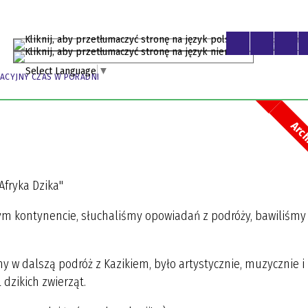
PL
DE
Select Language
▼
ACYJNY CZAS W PORADNI
Arc
Afryka Dzika"
m kontynencie, słuchaliśmy opowiadań z podróży, bawiliśmy 
my w dalszą podróż z Kazikiem, było artystycznie, muzycznie i
 dzikich zwierząt.