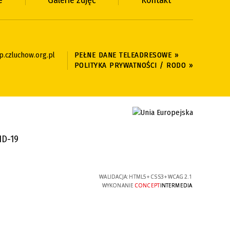
e
Galerie zdjęć
Kontakt
.czluchow.org.pl
PEŁNE DANE TELEADRESOWE »
POLITYKA PRYWATNOŚCI / RODO »
ID-19
WALIDACJA:
HTML5
+
CSS3
+
WCAG 2.1
WYKONANIE
CONCEPT
INTERMEDIA