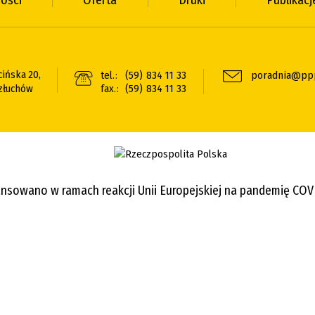
ności
Oferta
Druki
Publikacj
cińska 20,
tel.:
(59) 834 11 33
poradnia@ppp
złuchów
fax.:
(59) 834 11 33
ansowano w ramach reakcji Unii Europejskiej na pandemię COV