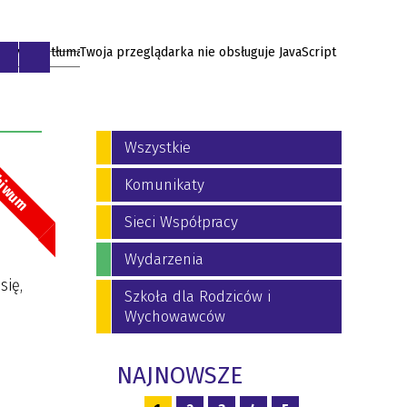
Twoja przeglądarka nie obsługuje JavaScript
EN
Wszystkie
hiwum
Komunikaty
Sieci Współpracy
Wydarzenia
się,
Szkoła dla Rodziców i
Wychowawców
NAJNOWSZE