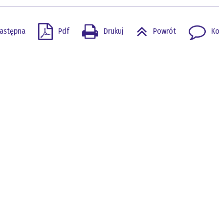
astępna
Pdf
Drukuj
Powrót
Ko