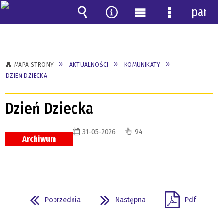
pane
Wyszukiwarka
Narzędzia
Menu
Menu
główne
szczegóło
MAPA STRONY
AKTUALNOŚCI
KOMUNIKATY
DZIEŃ DZIECKA
Dzień Dziecka
31-05-2026
94
Archiwum
Poprzednia
Następna
Pdf