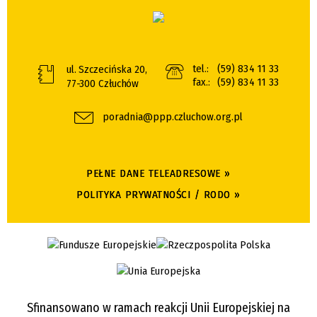
tel.:
(59) 834 11 33
ul. Szczecińska 20,
fax.:
(59) 834 11 33
77-300 Człuchów
poradnia@ppp.czluchow.org.pl
PEŁNE DANE TELEADRESOWE »
POLITYKA PRYWATNOŚCI / RODO »
Sfinansowano w ramach reakcji Unii Europejskiej na