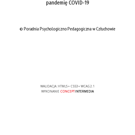
pandemię COVID-19
© Poradnia Psychologiczno Pedagogiczna w Człuchowie
WALIDACJA:
HTML5
+
CSS3
+
WCAG 2.1
WYKONANIE
CONCEPT
INTERMEDIA