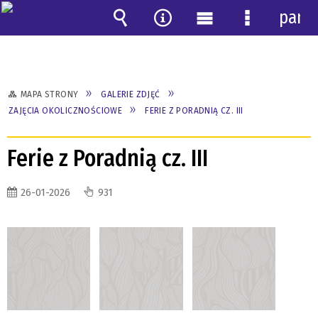
pane
Wyszukiwarka
Narzędzia
Menu
Menu
główne
szczegóło
MAPA STRONY
GALERIE ZDJĘĆ
ZAJĘCIA OKOLICZNOŚCIOWE
FERIE Z PORADNIĄ CZ. III
Ferie z Poradnią cz. III
26-01-2026
931