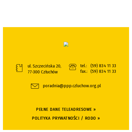
tel.:
(59) 834 11 33
ul. Szczecińska 20,
fax.:
(59) 834 11 33
77-300 Człuchów
poradnia@ppp.czluchow.org.pl
PEŁNE DANE TELEADRESOWE »
POLITYKA PRYWATNOŚCI / RODO »