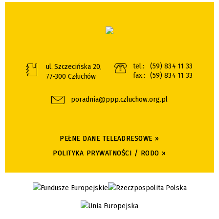
tel.:
(59) 834 11 33
ul. Szczecińska 20,
fax.:
(59) 834 11 33
77-300 Człuchów
poradnia@ppp.czluchow.org.pl
PEŁNE DANE TELEADRESOWE »
POLITYKA PRYWATNOŚCI / RODO »