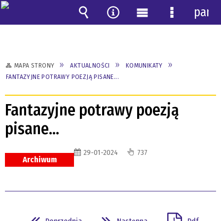
pane
Wyszukiwarka
Narzędzia
Menu
Menu
główne
szczegóło
MAPA STRONY
AKTUALNOŚCI
KOMUNIKATY
FANTAZYJNE POTRAWY POEZJĄ PISANE...
Fantazyjne potrawy poezją
pisane...
29-01-2024
737
Archiwum