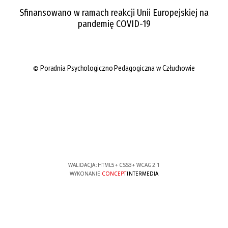
Sfinansowano w ramach reakcji Unii Europejskiej na
pandemię COVID-19
© Poradnia Psychologiczno Pedagogiczna w Człuchowie
WALIDACJA:
HTML5
+
CSS3
+
WCAG 2.1
WYKONANIE
CONCEPT
INTERMEDIA