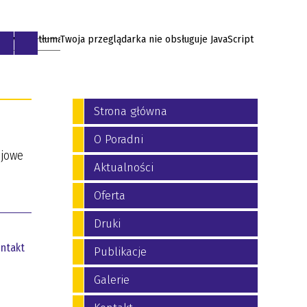
Twoja przeglądarka nie obsługuje JavaScript
EN
Strona główna
O Poradni
ajowe
Aktualności
Oferta
Druki
ntakt
Publikacje
Galerie