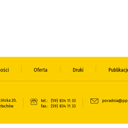
ności
Oferta
Druki
Publikacj
cińska 20,
tel.:
(59) 834 11 33
poradnia@ppp
złuchów
fax.:
(59) 834 11 33