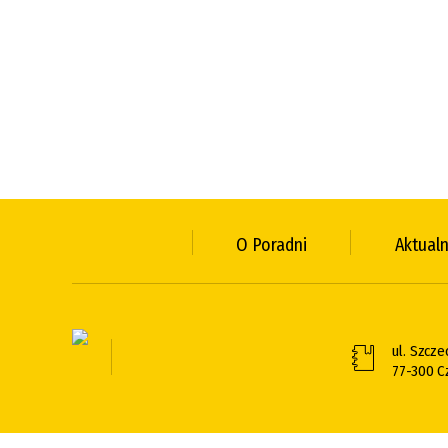
O Poradni
Aktual
ul. Szcze
77-300 C