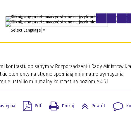
PL
DE
Select Language
▼
ami kontrastu opisanym w Rozporządzeniu Rady Ministrów Kr
zystkie elementy na stronie spełniają minimalne wymagania
enie ustaliło minimalny kontrast na poziomie 4,5:1.
astępna
Pdf
Drukuj
Powrót
Ko